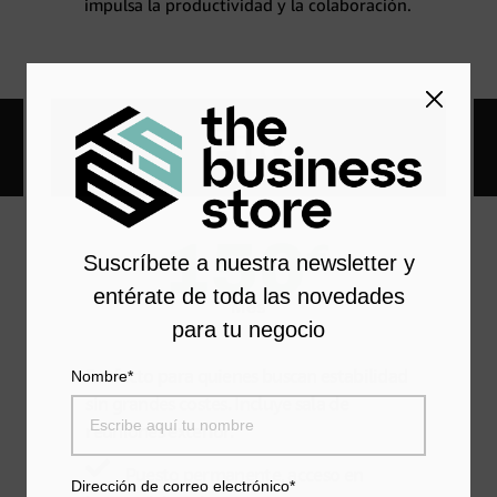
impulsa la productividad y la colaboración.
Fijo
150
€
Suscríbete a nuestra newsletter y
entérate de toda las novedades
Mes
para tu negocio
Perfecto para quienes buscan estabilidad
Nombre*
sin grandes costes. Incluye sala de
reuniones exterior.
Puesto permanente, acceso en
Dirección de correo electrónico*