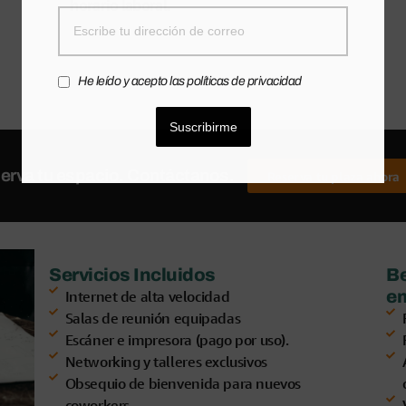
horario laboral.
He leído y acepto las políticas de privacidad
Suscribirme
serva tu espacio. Contáctanos.
Reserva tu plaza ahora
Servicios Incluidos
Be
e
Internet de alta velocidad
Salas de reunión equipadas
Escáner e impresora (pago por uso).
Networking y talleres exclusivos
Obsequio de bienvenida para nuevos
coworkers