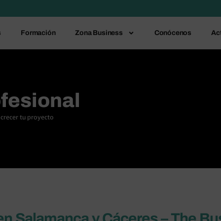
s
Formación
Zona Business
Conócenos
Ac
fesional
 crecer tu proyecto
n Salamanca y Cáceres – The Bu