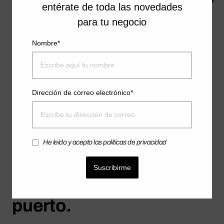
entérate de toda las novedades
crear una empresa o
para tu negocio
Nombre*
bien la has creado
recientemente y
Dirección de correo electrónico*
necesitas financiación
para la misma, éste es el
He leído y acepto las políticas de privacidad
libro que necesitas para
Suscribirme
llevar tu proyecto a buen
puerto.