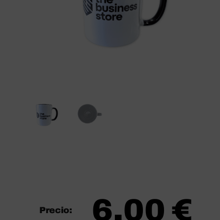
6,00
€
Precio: