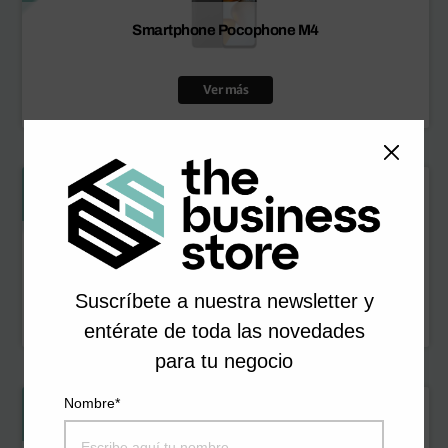
Smartphone Pocophone M4
Ver más
SPC Reader Dickens Light Pro
Suscríbete a nuestra newsletter y
Ver más
entérate de toda las novedades
para tu negocio
Nombre*